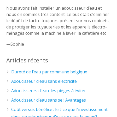
Rated
5
Nous avons fait installer un adoucisseur d’eau et
nous en sommes très content. Le but était d’éliminer
out
le dépôt de tartre toujours présent sur nos robinets,
of
de protéger les tuyauteries et les appareils électro-
5
ménagés comme la machine à laver, la cafetière etc
Sophie
Articles récents
Dureté de l’eau par commune belgique
Adoucisseur d’eau sans électricité
Adoucisseurs d’eau: les pièges à éviter
Adoucisseur d’eau sans sel: Avantages
Coût versus bénéfice : Est-ce que l’investissement
dans un adoucisseur d’eau en vaut la peine?